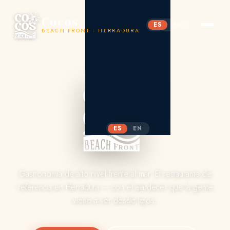
Cocos
ES
EN
BEACH FRONT · HERRADURA
ES
EN
Gastronomía de alto nivel frente al mar. El restaurante de
referencia en Herradura — con el atardecer que la gente
viene a ver desde lejos.